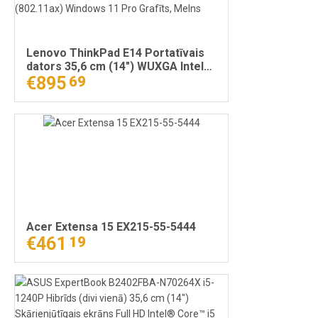
Lenovo ThinkPad E14 Portatīvais
dators 35,6 cm (14") WUXGA Intel®
Core™ i5 i5-1335U 16 GB DDR4-
€895
69
SDRAM 512 GB SSD Wi-Fi 6
(802.11ax) Windows 11 Pro Grafīts,
Melns
Acer Extensa 15 EX215-55-5444
€461
19