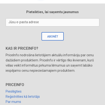
Pieteikties, lai saņemtu jaunumus
Jūsu e-pasta adrese
ABONĒT
KAS IR PRICEINFO?
PriceInfo nodrošina lietotājiem aktuālu informāciju par cenu
dažādiem produktiem. PriceInfo ir vērtīgs rīks ikvienam, kurš
vēlas veikt informētus pirkuma lēmumus un saņemt labāko
iespējamo cenu nepieciešamajiem produktiem.
PRICEINFO
Pieslēgties
Reģistrēties kā lietotājs
Par mums