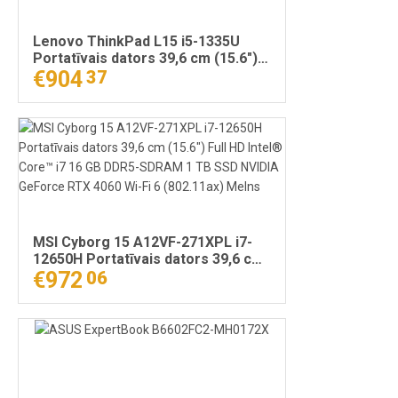
Lenovo ThinkPad L15 i5-1335U
Portatīvais dators 39,6 cm (15.6")
Full HD Intel® Core™ i5 16 GB
€904
37
DDR4-SDRAM 512 GB SSD Wi-Fi 6
(802.11ax) Windows 11 Pro Melns
MSI Cyborg 15 A12VF-271XPL i7-
12650H Portatīvais dators 39,6 cm
(15.6") Full HD Intel® Core™ i7 16
€972
06
GB DDR5-SDRAM 1 TB SSD NVIDIA
GeForce RTX 4060 Wi-Fi 6
(802.11ax) Melns