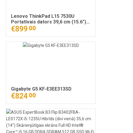
Lenovo ThinkPad L15 7530U
Portatīvais dators 39,6 cm (15.6")
Full HD AMD Ryzen™ 5 PRO 16 GB
€899
00
DDR4-SDRAM 512 GB SSD Wi-Fi 6E
(802.11ax) Windows 11 Pro Melns
Gigabyte G5 KF-E3EE313SD
€824
00