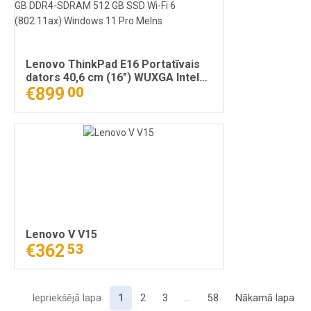
Lenovo ThinkPad E16 Portatīvais
dators 40,6 cm (16") WUXGA Intel®
Core™ i5 i5-1335U 16 GB DDR4-
€899
00
SDRAM 512 GB SSD Wi-Fi 6
(802.11ax) Windows 11 Pro Melns
Lenovo V V15
€362
53
Iepriekšējā lapa
1
2
3
…
58
Nākamā lapa