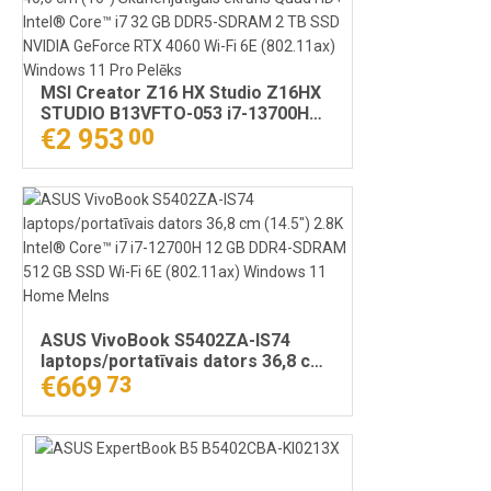
MSI Creator Z16 HX Studio Z16HX
STUDIO B13VFTO-053 i7-13700H
Portatīvais dators 40,6 cm (16")
€2 953
00
Skārienjūtīgais ekrāns Quad HD+
Intel® Core™ i7 32 GB DDR5-
SDRAM 2 TB SSD NVIDIA GeForce
RTX 4060 Wi-Fi 6E (802.11ax)
Windows 11 Pro Pelēks
ASUS VivoBook S5402ZA-IS74
laptops/portatīvais dators 36,8 cm
(14.5") 2.8K Intel® Core™ i7 i7-
€669
73
12700H 12 GB DDR4-SDRAM 512 GB
SSD Wi-Fi 6E (802.11ax) Windows
11 Home Melns