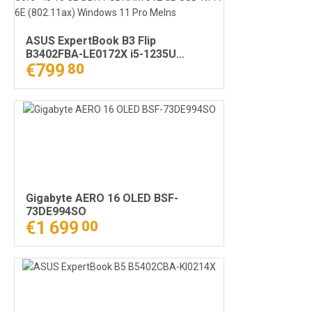
ASUS ExpertBook B3 Flip
B3402FBA-LE0172X i5-1235U
Hibrīds (divi vienā) 35,6 cm (14")
€799
80
Skārienjūtīgais ekrāns Full HD
Intel® Core™ i5 16 GB DDR4-
SDRAM 512 GB SSD Wi-Fi 6E
(802.11ax) Windows 11 Pro Melns
Gigabyte AERO 16 OLED BSF-
73DE994SO
€1 699
00