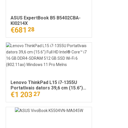
ASUS ExpertBook B5 B5402CBA-
KI0214X
€681
28
Lenovo ThinkPad L15 i7-1355U
Portatīvais dators 39,6 cm (15.6")
Full HD Intel® Core™ i7 16 GB
€1 203
27
DDR4-SDRAM 512 GB SSD Wi-Fi 6
(802.11ax) Windows 11 Pro Melns