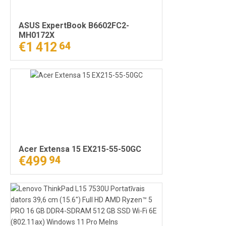
ASUS ExpertBook B6602FC2-
MH0172X
€1 412
64
Acer Extensa 15 EX215-55-50GC
€499
94