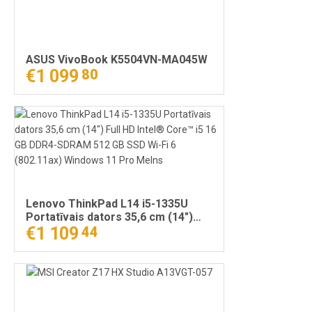
ASUS VivoBook K5504VN-MA045W
€1 099
80
Lenovo ThinkPad L14 i5-1335U
Portatīvais dators 35,6 cm (14")
Full HD Intel® Core™ i5 16 GB
€1 109
44
DDR4-SDRAM 512 GB SSD Wi-Fi 6
(802.11ax) Windows 11 Pro Melns