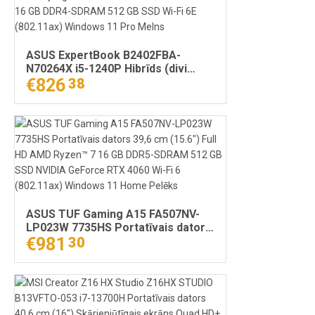
ASUS ExpertBook B2402FBA-
N70264X i5-1240P Hibrīds (divi
vienā) 35,6 cm (14") Skārienjūtīgais
€826
38
ekrāns Full HD Intel® Core™ i5 16
GB DDR4-SDRAM 512 GB SSD Wi-Fi
6E (802.11ax) Windows 11 Pro
Melns
ASUS TUF Gaming A15 FA507NV-
LP023W 7735HS Portatīvais dators
39,6 cm (15.6") Full HD AMD Ryzen™
€981
30
7 16 GB DDR5-SDRAM 512 GB SSD
NVIDIA GeForce RTX 4060 Wi-Fi 6
(802.11ax) Windows 11 Home
Pelēks