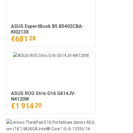
ASUS ExpertBook B5 B5402CBA-
KI0213X
€681
28
ASUS ROG Strix G16 G614JV-
N4120W
€1 914
20