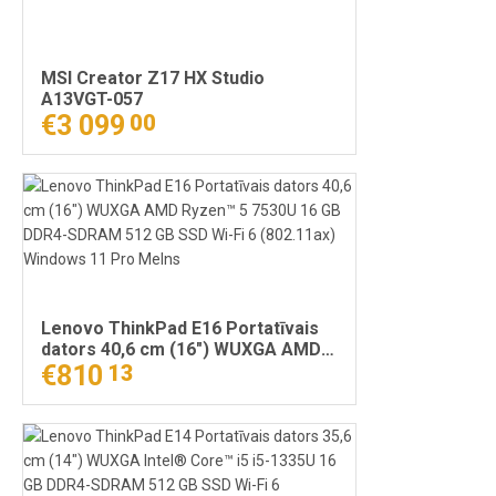
MSI Creator Z17 HX Studio
A13VGT-057
€3 099
00
Lenovo ThinkPad E16 Portatīvais
dators 40,6 cm (16") WUXGA AMD
Ryzen™ 5 7530U 16 GB DDR4-
€810
13
SDRAM 512 GB SSD Wi-Fi 6
(802.11ax) Windows 11 Pro Melns