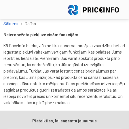
Sākums
Dalība
Neierobežota piekļuve visām funkcijām
Kā PriceInfo biedrs, Jūs ne tikai saņemat pircēja aizsardzību, bet arī
iegūstat piekļuvi vairākām vērtīgām funkcijām, kas palīdzēs Jums
iepirkties tiešsaistē. Piemēram, Jūs varat apskatīt produkta pilno
cenu vēsturi, lai nodrošinātu, ka Jūs iegūstat izdevīgāko
piedāvājumu. Turklāt Jūs varat iestatīt cenas brīdinājumus par
precēm, kas Jums paziņos, kad produkta cena samazināsies vai
sasniegs Jūsu noteikto mērķcenu. Citas priekšrocības ietver iespēju
saglabāt produktus gudri izstrādātos dalāmos sarakstos, kā arī
iespēju novērtēt preces un komentēt citu recenzentu ierakstus. Un
vislabākais - tas ir pilnīgi bez maksas!
Pieteikties, lai saņemtu jaunumus