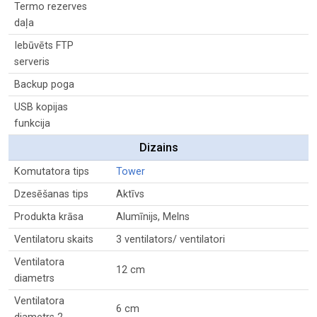
Termo rezerves
daļa
Iebūvēts FTP
serveris
Backup poga
USB kopijas
funkcija
Dizains
Komutatora tips
Tower
Dzesēšanas tips
Aktīvs
Produkta krāsa
Alumīnijs, Melns
Ventilatoru skaits
3 ventilators/ ventilatori
Ventilatora
12 cm
diametrs
Ventilatora
6 cm