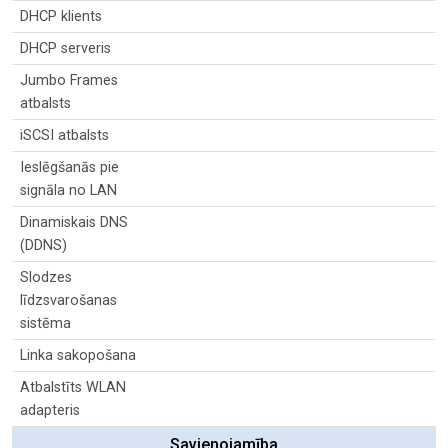
DHCP klients
DHCP serveris
Jumbo Frames
atbalsts
iSCSI atbalsts
Ieslēgšanās pie
signāla no LAN
Dinamiskais DNS
(DDNS)
Slodzes
līdzsvarošanas
sistēma
Linka sakopošana
Atbalstīts WLAN
adapteris
Savienojamība