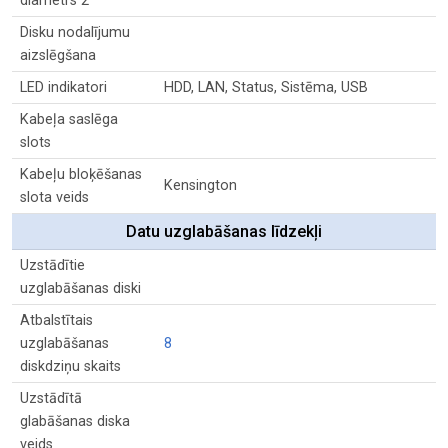
diametrs 2
Disku nodalījumu
aizslēgšana
LED indikatori
HDD, LAN, Status, Sistēma, USB
Kabeļa saslēga
slots
Kabeļu bloķēšanas
Kensington
slota veids
Datu uzglabāšanas līdzekļi
Uzstādītie
uzglabāšanas diski
Atbalstītais
uzglabāšanas
8
diskdziņu skaits
Uzstādītā
glabāšanas diska
veids