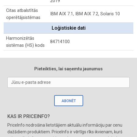
2019
Citas atbalstītās
IBM AIX 7.1, IBM AIX 7.2, Solaris 10
operētājsistēmas
Loģistiskie dati
Harmonizētās
84714100
sistēmas (HS) kods
Pieteikties, lai saņemtu jaunumus
Jūsu e-pasta adrese
ABONĒT
KAS IR PRICEINFO?
PriceInfo nodrošina lietotājiem aktuālu informāciju par cenu
dažādiem produktiem. PriceInfo ir vērtīgs rīks ikvienam, kurš