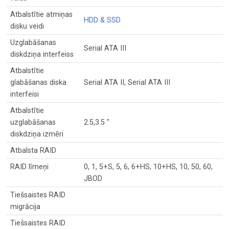
Atbalstītie atmiņas
HDD & SSD
disku veidi
Uzglabāšanas
Serial ATA III
diskdziņa interfeiss
Atbalstītie
glabāšanas diska
Serial ATA II, Serial ATA III
interfeisi
Atbalstītie
uzglabāšanas
2.5,3.5 "
diskdziņa izmēri
Atbalsta RAID
RAID līmeņi
0, 1, 5+S, 5, 6, 6+HS, 10+HS, 10, 50, 60,
JBOD
Tiešsaistes RAID
migrācija
Tiešsaistes RAID