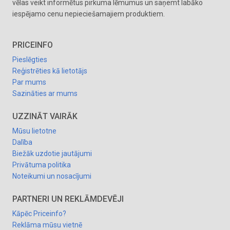
vēlas veikt informētus pirkuma lēmumus un saņemt labāko
iespējamo cenu nepieciešamajiem produktiem.
PRICEINFO
Pieslēgties
Reģistrēties kā lietotājs
Par mums
Sazināties ar mums
UZZINĀT VAIRĀK
Mūsu lietotne
Dalība
Biežāk uzdotie jautājumi
Privātuma politika
Noteikumi un nosacījumi
PARTNERI UN REKLĀMDEVĒJI
Kāpēc Priceinfo?
Reklāma mūsu vietnē