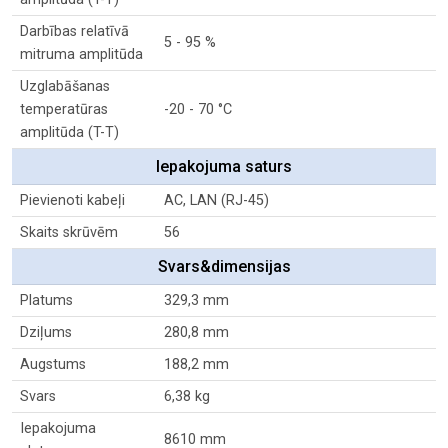
Darbības relatīvā
5 - 95 %
mitruma amplitūda
Uzglabāšanas
temperatūras
-20 - 70 °C
amplitūda (T-T)
Iepakojuma saturs
Pievienoti kabeļi
AC, LAN (RJ-45)
Skaits skrūvēm
56
Svars&dimensijas
Platums
329,3 mm
Dziļums
280,8 mm
Augstums
188,2 mm
Svars
6,38 kg
Iepakojuma
8610 mm