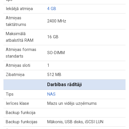
Iekšējā atmiņa
4 GB
Atmiņas
2400 MHz
taktātrums
Maksimālā
16 GB
atbalstītā RAM
Atmiņas formas
SO-DIMM
standarts
Atmiņas sloti
1
Zibatmiņa
512 MB
Darbības rādītāji
Tips
NAS
Ierīces klase
Mazs un vidējs uzņēmums
Backup funkcija
Backup funkcijas
Mākonis, USB disks, iSCSI LUN