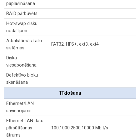
paplašināšana
RAID pārbūvēts
Hot-swap disku
nodalījumi
Atbalstāmās failu
FAT32, HFS+, ext3, ext4
sistēmas
Diska
viesabonēšana
Defektīvo bloku
skenēšana
Tīklošana
Ethernet/LAN
savienojums
Ethernet LAN datu
pārsūtīšanas
100,1000,2500,10000 Mbit/s
ātrums