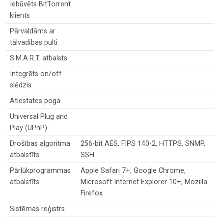
Iebūvēts BitTorrent
klients
Pārvaldāms ar
tālvadības pulti
S.M.A.R.T. atbalsts
Integrēts on/off
slēdzis
Atiestates poga
Universal Plug and
Play (UPnP)
Drošības algoritma
256-bit AES, FIPS 140-2, HTTPS, SNMP,
atbalstīts
SSH
Pārlūkprogrammas
Apple Safari 7+, Google Chrome,
atbalstīts
Microsoft Internet Explorer 10+, Mozilla
Firefox
Sistēmas reģistrs