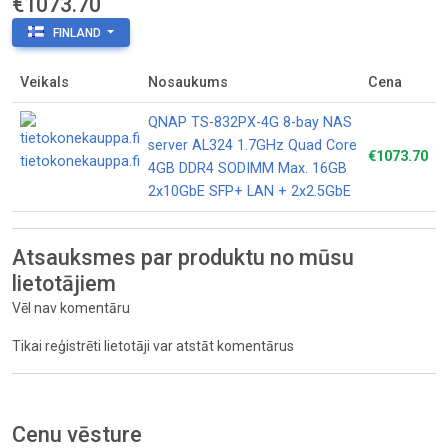
€1073.70
FINLAND
Veikals
Nosaukums
Cena
QNAP TS-832PX-4G 8-bay NAS
server AL324 1.7GHz Quad Core
€1073.70
tietokonekauppa.fi
4GB DDR4 SODIMM Max. 16GB
2x10GbE SFP+ LAN + 2x2.5GbE
Atsauksmes par produktu no mūsu
lietotājiem
Vēl nav komentāru
Tikai reģistrēti lietotāji var atstāt komentārus
Cenu vēsture