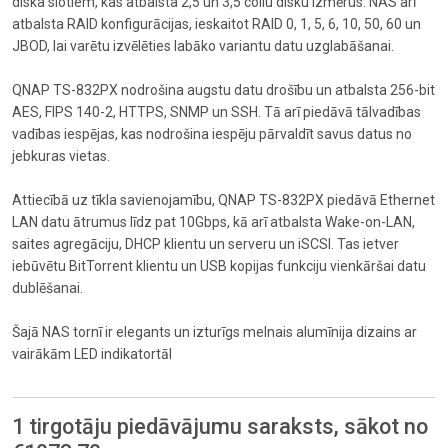
diska slotiem, kas atbalsta 2,5 un 3,5 collu disku izmērus. NAS arī
atbalsta RAID konfigurācijas, ieskaitot RAID 0, 1, 5, 6, 10, 50, 60 un
JBOD, lai varētu izvēlēties labāko variantu datu uzglabāšanai.
QNAP TS-832PX nodrošina augstu datu drošību un atbalsta 256-bit
AES, FIPS 140-2, HTTPS, SNMP un SSH. Tā arī piedāvā tālvadības
vadības iespējas, kas nodrošina iespēju pārvaldīt savus datus no
jebkuras vietas.
Attiecībā uz tīkla savienojamību, QNAP TS-832PX piedāvā Ethernet
LAN datu ātrumus līdz pat 10Gbps, kā arī atbalsta Wake-on-LAN,
saites agregāciju, DHCP klientu un serveru un iSCSI. Tas ietver
iebūvētu BitTorrent klientu un USB kopijas funkciju vienkāršai datu
dublēšanai.
Šajā NAS tornī ir elegants un izturīgs melnais alumīnija dizains ar
vairākām LED indikatortāl
1 tirgotāju piedāvājumu saraksts, sākot no