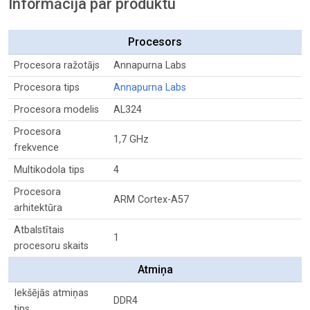
Informācija par produktu
Procesors
Procesora ražotājs
Annapurna Labs
Procesora tips
Annapurna Labs
Procesora modelis
AL324
Procesora
1,7 GHz
frekvence
Multikodola tips
4
Procesora
ARM Cortex-A57
arhitektūra
Atbalstītais
1
procesoru skaits
Atmiņa
Iekšējās atmiņas
DDR4
tips