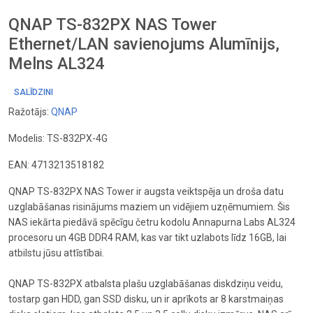
QNAP TS-832PX NAS Tower
Ethernet/LAN savienojums Alumīnijs,
Melns AL324
SALĪDZINI
Ražotājs:
QNAP
Modelis: TS-832PX-4G
EAN: 4713213518182
QNAP TS-832PX NAS Tower ir augsta veiktspēja un droša datu
uzglabāšanas risinājums maziem un vidējiem uzņēmumiem. Šis
NAS iekārta piedāvā spēcīgu četru kodolu Annapurna Labs AL324
procesoru un 4GB DDR4 RAM, kas var tikt uzlabots līdz 16GB, lai
atbilstu jūsu attīstībai.
QNAP TS-832PX atbalsta plašu uzglabāšanas diskdziņu veidu,
tostarp gan HDD, gan SSD disku, un ir aprīkots ar 8 karstmaiņas