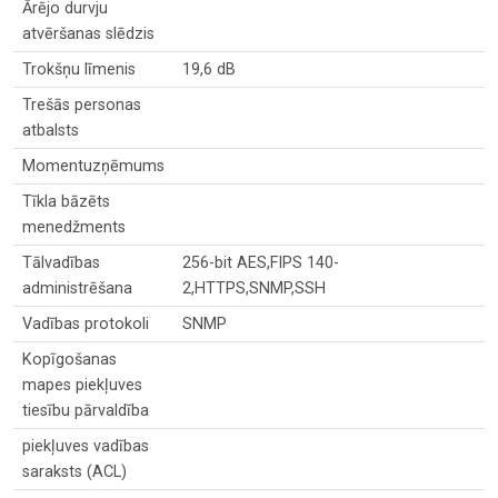
Ārējo durvju
atvēršanas slēdzis
Trokšņu līmenis
19,6 dB
Trešās personas
atbalsts
Momentuzņēmums
Tīkla bāzēts
menedžments
Tālvadības
256-bit AES,FIPS 140-
administrēšana
2,HTTPS,SNMP,SSH
Vadības protokoli
SNMP
Kopīgošanas
mapes piekļuves
tiesību pārvaldība
piekļuves vadības
saraksts (ACL)