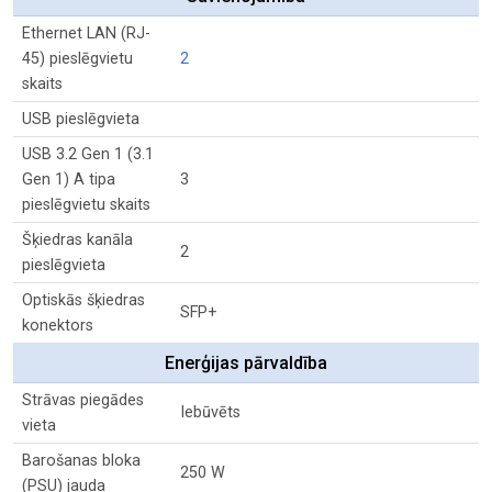
Ethernet LAN (RJ-
45) pieslēgvietu
2
skaits
USB pieslēgvieta
USB 3.2 Gen 1 (3.1
Gen 1) A tipa
3
pieslēgvietu skaits
Šķiedras kanāla
2
pieslēgvieta
Optiskās šķiedras
SFP+
konektors
Enerģijas pārvaldība
Strāvas piegādes
Iebūvēts
vieta
Barošanas bloka
250 W
(PSU) jauda