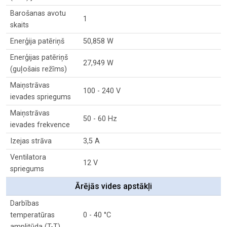
Barošanas avotu
1
skaits
Enerģija patēriņš
50,858 W
Enerģijas patēriņš
27,949 W
(guļošais režīms)
Maiņstrāvas
100 - 240 V
ievades spriegums
Maiņstrāvas
50 - 60 Hz
ievades frekvence
Izejas strāva
3,5 A
Ventilatora
12 V
spriegums
Ārējās vides apstākļi
Darbības
temperatūras
0 - 40 °C
amplitūda (T-T)