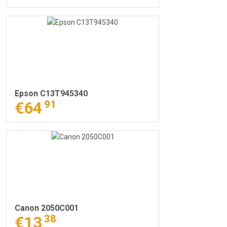
Epson C13T945340
€64
91
Canon 2050C001
€13
38