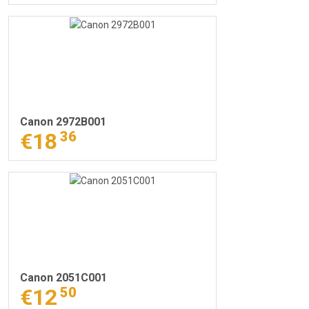
Canon 2972B001
€18
36
Canon 2051C001
€12
50