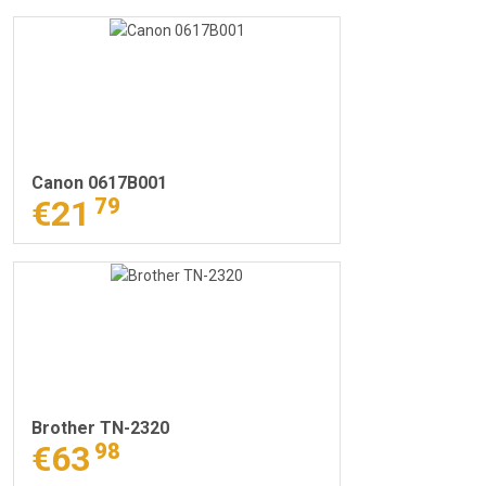
Canon 0617B001
€21
79
Brother TN-2320
€63
98