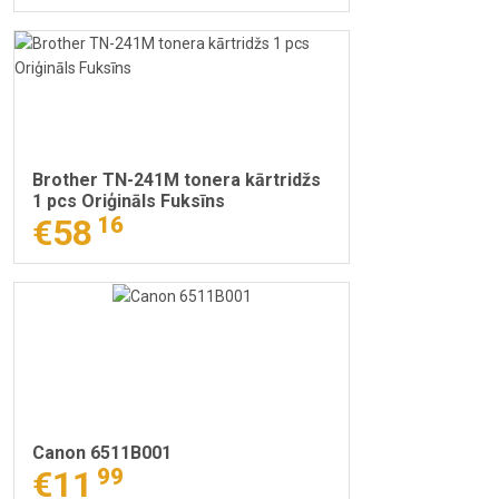
Brother TN-241M tonera kārtridžs
1 pcs Oriģināls Fuksīns
€58
16
Canon 6511B001
€11
99