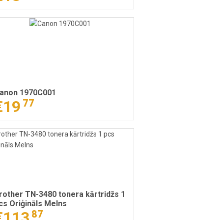
anon 1970C001
€19
77
rother TN-3480 tonera kārtridžs 1
cs Oriģināls Melns
€113
87