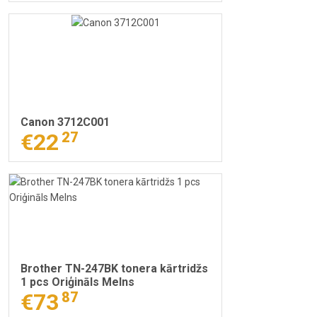
Canon 3712C001
€22
27
Brother TN-247BK tonera kārtridžs
1 pcs Oriģināls Melns
€73
87