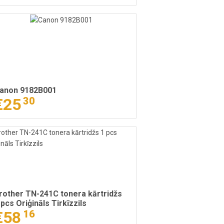
anon 9182B001
€25
30
rother TN-241C tonera kārtridžs
 pcs Oriģināls Tirkīzzils
€58
16