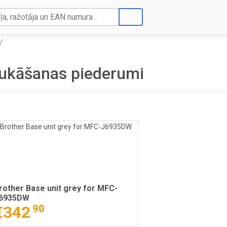
ukāšanas piederumi
rother Base unit grey for MFC-
6935DW
€342
90