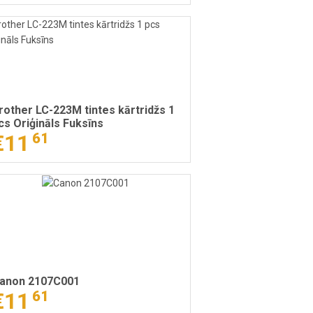
rother LC-223M tintes kārtridžs 1
cs Oriģināls Fuksīns
€11
61
anon 2107C001
€11
61