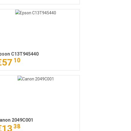
pson C13T945440
€57
10
anon 2049C001
€13
38