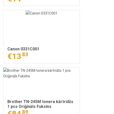
Canon 0331C001
€13
83
Brother TN-245M tonera kārtridžs
1 pcs Oriģināls Fuksīns
€84
89