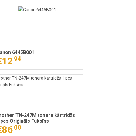
anon 6445B001
€12
94
rother TN-247M tonera kārtridžs
 pcs Oriģināls Fuksīns
€86
00