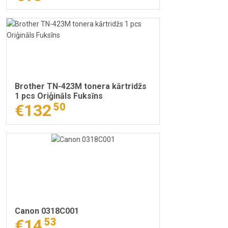
Brother TN-423M tonera kārtridžs
1 pcs Oriģināls Fuksīns
€132
50
Canon 0318C001
€14
53