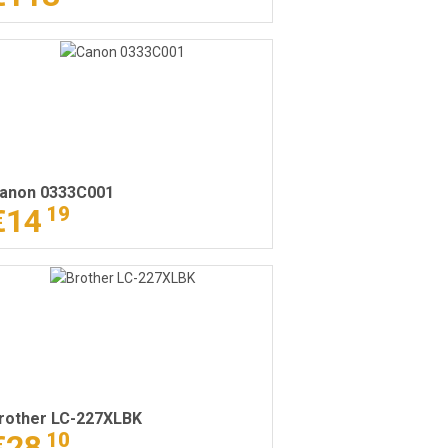
anon 0333C001
€14
19
rother LC-227XLBK
€28
10