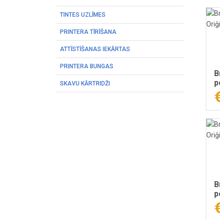
TINTES UZLĪMES
PRINTERA TĪRĪŠANA
ATTĪSTĪŠANAS IEKĀRTAS
PRINTERA BUNGAS
B
p
SKAVU KĀRTRIDŽI
B
p