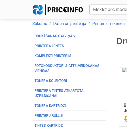
Sākums
Datori un perifērija
Printeri un skeneri
DRUKĀŠANAS GALVIŅAS
Dr
PRINTERA LENTES
KOMPLEKTI PRINTERIM
FOTOKONDUKTORI & ATTĒLVEIDOŠANAS
VIENĪBAS
TONERA KOLEKTORI
PRINTERA TINTES ATKĀRTOTAI
UZPILDĪŠANAI
B
TONERA KĀRTRIDŽI
J
PRINTERU RULLĪŠI
TINTES KĀRTRIDŽI