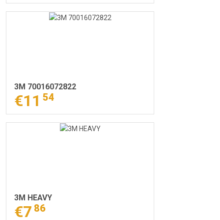
3M 70016072822
€11
54
3M HEAVY
€7
86