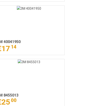
M 40041950
€17
14
M 8455013
€25
00