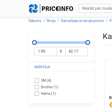
Sākums
Birojs
Kancelejas un biroja preces
P
Ka
€
RAŽOTĀJS
3M
(
4
)
Brother
(
1
)
Hama
(
1
)
B