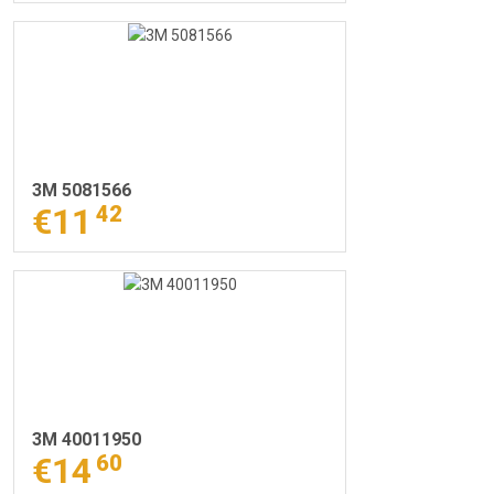
3M 5081566
€11
42
3M 40011950
€14
60