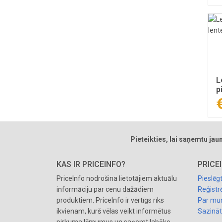
L
p
Pieteikties, lai saņemtu ja
KAS IR PRICEINFO?
PRICE
PriceInfo nodrošina lietotājiem aktuālu
Pieslēg
informāciju par cenu dažādiem
Reģistrē
produktiem. PriceInfo ir vērtīgs rīks
Par m
ikvienam, kurš vēlas veikt informētus
Sazinā