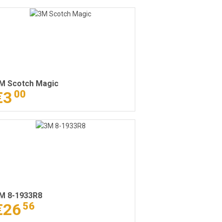
M Scotch Magic
€3
00
M 8-1933R8
€26
56