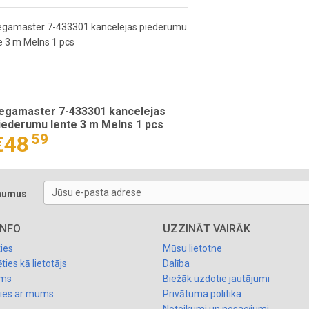
egamaster 7-433301 kancelejas
iederumu lente 3 m Melns 1 pcs
€48
59
Jūsu e-pasta adrese
unumus
INFO
UZZINĀT VAIRĀK
ties
Mūsu lietotne
ties kā lietotājs
Dalība
ums
Biežāk uzdotie jautājumi
ties ar mums
Privātuma politika