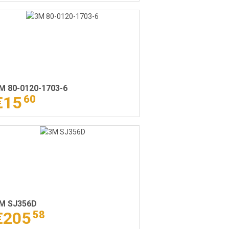
M 80-0120-1703-6
€15
60
M SJ356D
€205
58