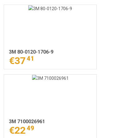
3M 80-0120-1706-9
€37
41
3M 7100026961
€22
49