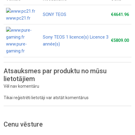
SONY TEOS
€4641.96
www.pc21.fr
Sony TEOS 1 licence(s) Licence 3
€5809.00
www.pure-
année(s)
gaming.fr
Atsauksmes par produktu no mūsu
lietotājiem
Vēl nav komentāru
Tikai reģistrēti lietotāji var atstāt komentārus
Cenu vēsture