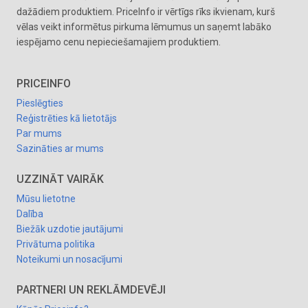
dažādiem produktiem. PriceInfo ir vērtīgs rīks ikvienam, kurš
vēlas veikt informētus pirkuma lēmumus un saņemt labāko
iespējamo cenu nepieciešamajiem produktiem.
PRICEINFO
Pieslēgties
Reģistrēties kā lietotājs
Par mums
Sazināties ar mums
UZZINĀT VAIRĀK
Mūsu lietotne
Dalība
Biežāk uzdotie jautājumi
Privātuma politika
Noteikumi un nosacījumi
PARTNERI UN REKLĀMDEVĒJI