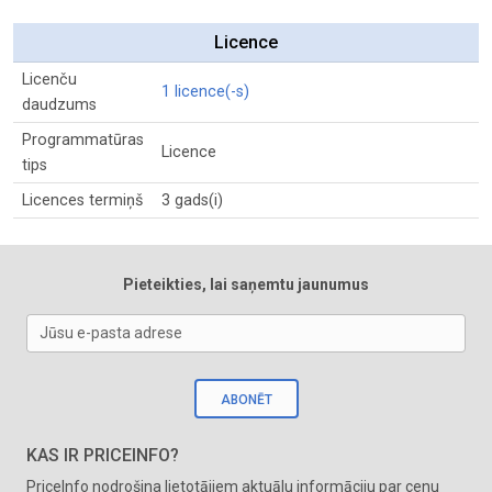
Licence
Licenču
1 licence(-s)
daudzums
Programmatūras
Licence
tips
Licences termiņš
3 gads(i)
Pieteikties, lai saņemtu jaunumus
Jūsu e-pasta adrese
ABONĒT
KAS IR PRICEINFO?
PriceInfo nodrošina lietotājiem aktuālu informāciju par cenu