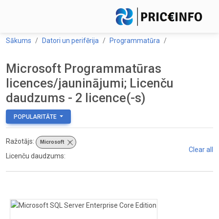
Sākums
Datori un perifērija
Programmatūra
Microsoft Programmatūras
licences/jauninājumi; Licenču
daudzums - 2 licence(-s)
POPULARITĀTE
Ražotājs:
Microsoft
×
Clear all
Licenču daudzums: