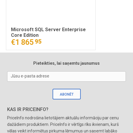
Microsoft SQL Server Enterprise
Core Edition
€1 865
95
Pieteikties, lai saņemtu jaunumus
Jūsu e-pasta adrese
ABONĒT
KAS IR PRICEINFO?
PriceInfo nodrošina lietotājiem aktuālu informāciju par cenu
dažādiem produktiem. PriceInfo ir vērtīgs rīks ikvienam, kurš
vēlas veikt informētus pirkuma lēmumus un saņemt labāko