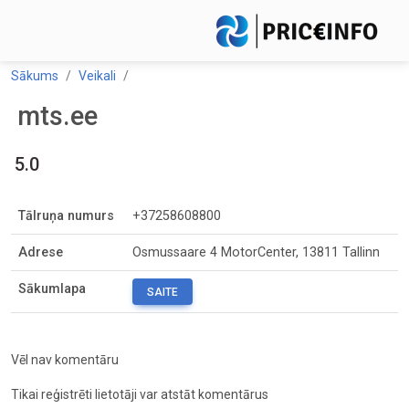
Sākums
Veikali
mts.ee
5.0
Tālruņa numurs
+37258608800
Adrese
Osmussaare 4 MotorCenter, 13811 Tallinn
Sākumlapa
SAITE
Vēl nav komentāru
Tikai reģistrēti lietotāji var atstāt komentārus