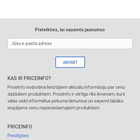
Pieteikties, lai saņemtu jaunumus
Jūsu e-pasta adrese
ABONĒT
KAS IR PRICEINFO?
PriceInfo nodrošina lietotājiem aktuālu informāciju par cenu
dažādiem produktiem. PriceInfo ir vērtīgs rīks ikvienam, kurš
vēlas veikt informētus pirkuma lēmumus un saņemt labāko
iespējamo cenu nepieciešamajiem produktiem.
PRICEINFO
Pieslēgties