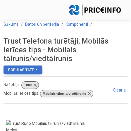
Sākums
Datori un perifērija
Komponenti
Trust Telefona turētāji; Mobilās
ierīces tips - Mobilais
tālrunis/viedtālrunis
POPULARITĀTE
Ražotājs:
Trust
×
Clear all
Mobilās ierīces tips:
Mobilais tālrunis/viedtālrunis
×