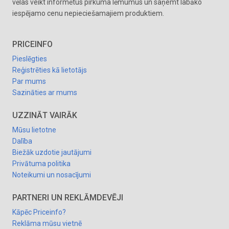
vēlas veikt informētus pirkuma lēmumus un saņemt labāko
iespējamo cenu nepieciešamajiem produktiem.
PRICEINFO
Pieslēgties
Reģistrēties kā lietotājs
Par mums
Sazināties ar mums
UZZINĀT VAIRĀK
Mūsu lietotne
Dalība
Biežāk uzdotie jautājumi
Privātuma politika
Noteikumi un nosacījumi
PARTNERI UN REKLĀMDEVĒJI
Kāpēc Priceinfo?
Reklāma mūsu vietnē