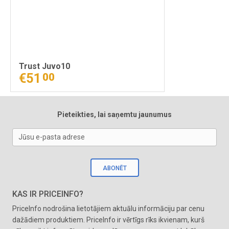
Trust Juvo10
€51
00
Pieteikties, lai saņemtu jaunumus
Jūsu e-pasta adrese
ABONĒT
KAS IR PRICEINFO?
PriceInfo nodrošina lietotājiem aktuālu informāciju par cenu
dažādiem produktiem. PriceInfo ir vērtīgs rīks ikvienam, kurš