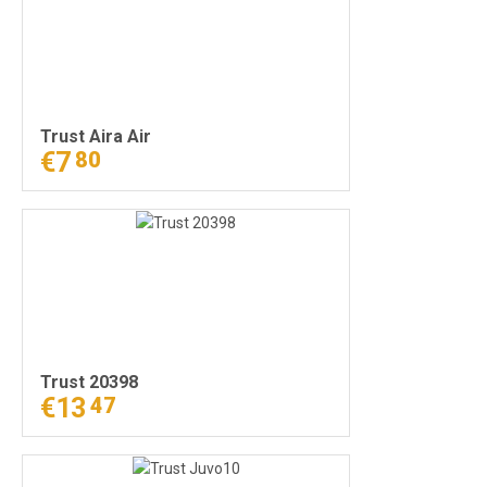
Trust Aira Air
€7
80
Trust 20398
€13
47