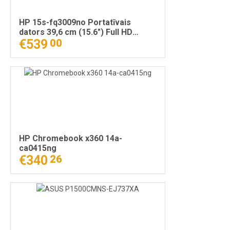
HP 15s-fq3009no Portatīvais
dators 39,6 cm (15.6") Full HD
Intel® Pentium® Silver N6000 8 GB
€539
00
DDR4-SDRAM 512 GB SSD Wi-Fi 6
(802.11ax) Windows 11 Home
Sudrabs
HP Chromebook x360 14a-
ca0415ng
€340
26