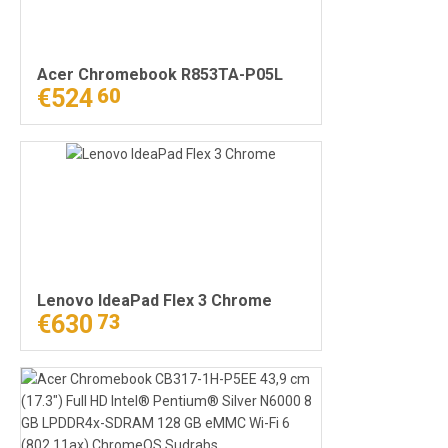
Acer Chromebook R853TA-P05L
€524
60
Lenovo IdeaPad Flex 3 Chrome
€630
73