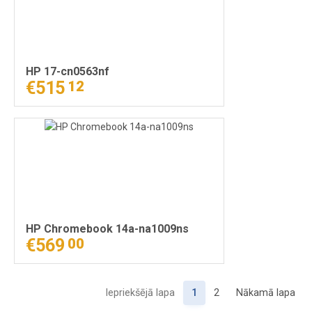
HP 17-cn0563nf
€515
12
HP Chromebook 14a-na1009ns
€569
00
Iepriekšējā lapa
1
2
Nākamā lapa