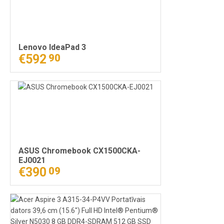
Lenovo IdeaPad 3
€592
90
ASUS Chromebook CX1500CKA-
EJ0021
€390
09