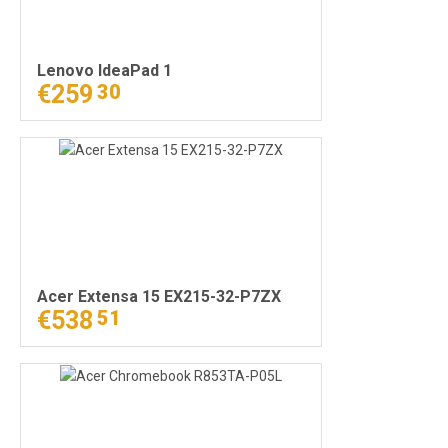
Lenovo IdeaPad 1
€259
30
Acer Extensa 15 EX215-32-P7ZX
€538
51