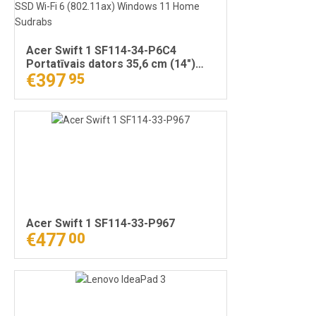
Acer Swift 1 SF114-34-P6C4
Portatīvais dators 35,6 cm (14")
Full HD Intel® Pentium® Silver
€397
95
N6000 8 GB LPDDR4x-SDRAM 256
GB SSD Wi-Fi 6 (802.11ax) Windows
11 Home Sudrabs
Acer Swift 1 SF114-33-P967
€477
00