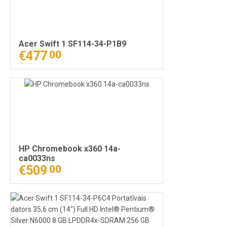
Acer Swift 1 SF114-34-P1B9
€477
00
HP Chromebook x360 14a-
ca0033ns
€509
00