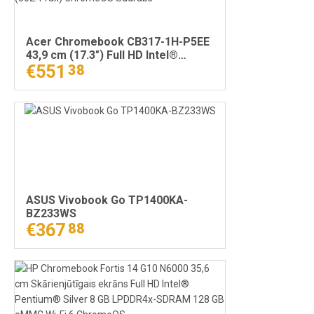
Acer Chromebook CB317-1H-P5EE
43,9 cm (17.3") Full HD Intel®
Pentium® Silver N6000 8 GB
€551
38
LPDDR4x-SDRAM 128 GB eMMC Wi-
Fi 6 (802.11ax) ChromeOS Sudrabs
ASUS Vivobook Go TP1400KA-
BZ233WS
€367
88