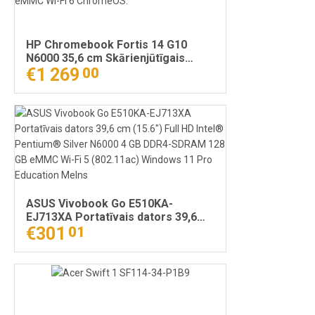
HP Chromebook Fortis 14 G10
N6000 35,6 cm Skārienjūtīgais
ekrāns Full HD Intel® Pentium®
€1 269
00
Silver 8 GB LPDDR4x-SDRAM 128
GB eMMC Wi-Fi 6 ChromeOS.
ASUS Vivobook Go E510KA-
EJ713XA Portatīvais dators 39,6
cm (15.6") Full HD Intel® Pentium®
€301
01
Silver N6000 4 GB DDR4-SDRAM
128 GB eMMC Wi-Fi 5 (802.11ac)
Windows 11 Pro Education Melns