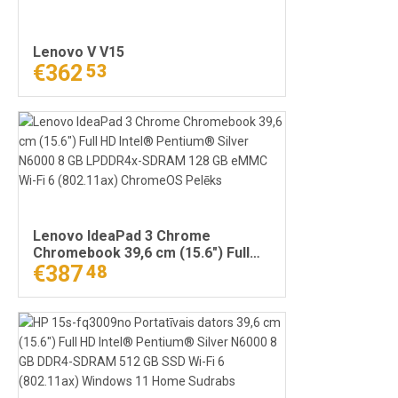
Lenovo V V15
€362
53
Lenovo IdeaPad 3 Chrome
Chromebook 39,6 cm (15.6") Full
HD Intel® Pentium® Silver N6000 8
€387
48
GB LPDDR4x-SDRAM 128 GB eMMC
Wi-Fi 6 (802.11ax) ChromeOS
Pelēks