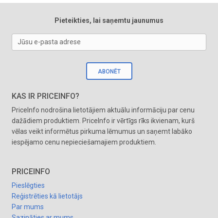
Pieteikties, lai saņemtu jaunumus
Jūsu e-pasta adrese
ABONĒT
KAS IR PRICEINFO?
PriceInfo nodrošina lietotājiem aktuālu informāciju par cenu
dažādiem produktiem. PriceInfo ir vērtīgs rīks ikvienam, kurš
vēlas veikt informētus pirkuma lēmumus un saņemt labāko
iespējamo cenu nepieciešamajiem produktiem.
PRICEINFO
Pieslēgties
Reģistrēties kā lietotājs
Par mums
Sazināties ar mums