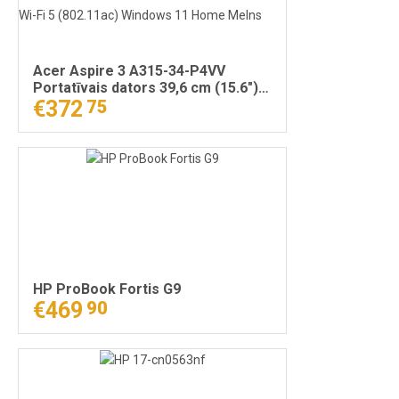
Acer Aspire 3 A315-34-P4VV
Portatīvais dators 39,6 cm (15.6")
Full HD Intel® Pentium® Silver
€372
75
N5030 8 GB DDR4-SDRAM 512 GB
SSD Wi-Fi 5 (802.11ac) Windows 11
Home Melns
HP ProBook Fortis G9
€469
90