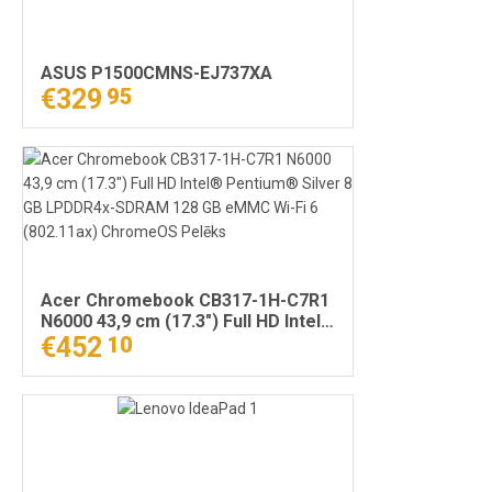
ASUS P1500CMNS-EJ737XA
€329
95
Acer Chromebook CB317-1H-C7R1
N6000 43,9 cm (17.3") Full HD Intel®
Pentium® Silver 8 GB LPDDR4x-
€452
10
SDRAM 128 GB eMMC Wi-Fi 6
(802.11ax) ChromeOS Pelēks