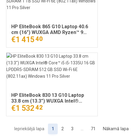
HP EliteBook 865 G10 Laptop 40.6
cm (16") WUXGA AMD Ryzen™ 9
7940HS 32 GB DDR5-SDRAM 1 TB
€1 415
40
SSD Wi-Fi 6E (802.11ax) Windows
11 Pro Silver
HP EliteBook 830 13 G10 Laptop
33.8 cm (13.3") WUXGA Intel®
Core™ i5 i5-1335U 16 GB LPDDR5-
€1 532
42
SDRAM 512 GB SSD Wi-Fi 6E
(802.11ax) Windows 11 Pro Silver
Iepriekšējā lapa
1
2
3
…
71
Nākamā lapa