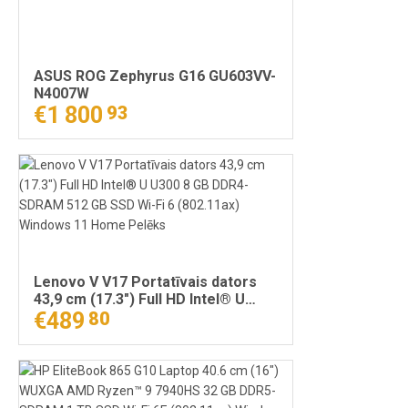
ASUS ROG Zephyrus G16 GU603VV-
N4007W
€1 800
93
Lenovo V V17 Portatīvais dators
43,9 cm (17.3") Full HD Intel® U
U300 8 GB DDR4-SDRAM 512 GB
€489
80
SSD Wi-Fi 6 (802.11ax) Windows 11
Home Pelēks