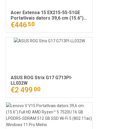
Acer Extensa 15 EX215-55-51GE
Portatīvais dators 39,6 cm (15.6")
Full HD Intel® Core™ i5 i5-1235U 8
€446
50
GB DDR4-SDRAM 512 GB SSD Wi-Fi
6 (802.11ax) Windows 11 Home
Pelēks
ASUS ROG Strix G17 G713PI-
LL032W
€2 499
00