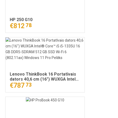
HP 250 G10
€812
78
Lenovo ThinkBook 16 Portatīvais
dators 40,6 cm (16") WUXGA Intel®
Core™ i5 i5-1335U 16 GB DDR5-
€787
73
SDRAM 512 GB SSD Wi-Fi 6
(802.11ax) Windows 11 Pro Pelēks