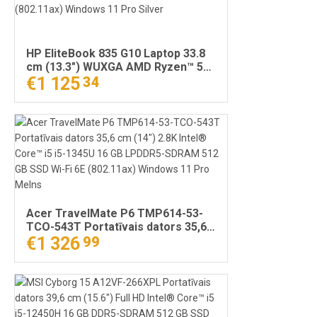
HP EliteBook 835 G10 Laptop 33.8
cm (13.3") WUXGA AMD Ryzen™ 5
PRO 7540U 16 GB LPDDR5-SDRAM
€1 125
34
512 GB SSD Wi-Fi 6E (802.11ax)
Windows 11 Pro Silver
Acer TravelMate P6 TMP614-53-
TCO-543T Portatīvais dators 35,6
cm (14") 2.8K Intel® Core™ i5 i5-
€1 326
99
1345U 16 GB LPDDR5-SDRAM 512
GB SSD Wi-Fi 6E (802.11ax)
Windows 11 Pro Melns