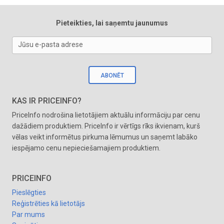
Pieteikties, lai saņemtu jaunumus
Jūsu e-pasta adrese
ABONĒT
KAS IR PRICEINFO?
PriceInfo nodrošina lietotājiem aktuālu informāciju par cenu
dažādiem produktiem. PriceInfo ir vērtīgs rīks ikvienam, kurš
vēlas veikt informētus pirkuma lēmumus un saņemt labāko
iespējamo cenu nepieciešamajiem produktiem.
PRICEINFO
Pieslēgties
Reģistrēties kā lietotājs
Par mums