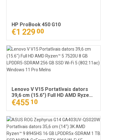
HP ProBook 450 G10
€1 229
00
Lenovo V V15 Portatīvais dators
39,6 cm (15.6") Full HD AMD Ryzen™
5 7520U 8 GB LPDDR5-SDRAM 256
€455
10
GB SSD Wi-Fi 5 (802.11ac) Windows
11 Pro Melns