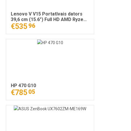
Lenovo V V15 Portatīvais dators
39,6 cm (15.6") Full HD AMD Ryzen™
5 7520U 16 GB LPDDR5-SDRAM 512
€535
96
GB SSD Wi-Fi 5 (802.11ac) Windows
11 Pro Melns
HP 470 G10
€785
05