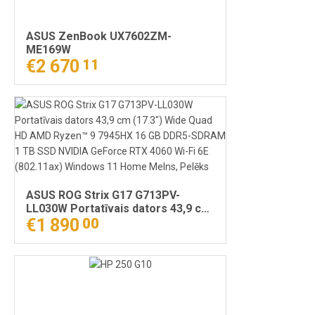
ASUS ZenBook UX7602ZM-
ME169W
€2 670
11
ASUS ROG Strix G17 G713PV-
LL030W Portatīvais dators 43,9 cm
(17.3") Wide Quad HD AMD Ryzen™
€1 890
00
9 7945HX 16 GB DDR5-SDRAM 1 TB
SSD NVIDIA GeForce RTX 4060 Wi-
Fi 6E (802.11ax) Windows 11 Home
Melns, Pelēks