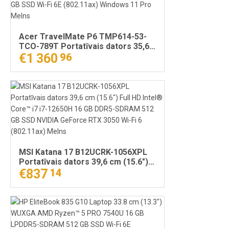
Acer TravelMate P6 TMP614-53-
TCO-789T Portatīvais dators 35,6
cm (14") 2.8K Intel® Core™ i7 i7-
€1 360
96
1355U 32 GB LPDDR5-SDRAM 512
GB SSD Wi-Fi 6E (802.11ax)
Windows 11 Pro Melns
MSI Katana 17 B12UCRK-1056XPL
Portatīvais dators 39,6 cm (15.6")
Full HD Intel® Core™ i7 i7-12650H
€837
14
16 GB DDR5-SDRAM 512 GB SSD
NVIDIA GeForce RTX 3050 Wi-Fi 6
(802.11ax) Melns