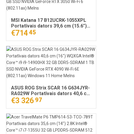
MSI Katana 17 B12UCRK-1055XPL
Portatīvais dators 39,6 cm (15.6")
Full HD Intel® Core™ i5 i5-12450H
€714
45
16 GB DDR5-SDRAM 512 GB SSD
NVIDIA GeForce RTX 3050 Wi-Fi 6
(802.11ax) Melns
ASUS ROG Strix SCAR 16 G634JYR-
RA029W Portatīvais dators 40,6 cm
(16") WQXGA Intel® Core™ i9 i9-
€3 326
97
14900HX 32 GB DDR5-SDRAM 1 TB
SSD NVIDIA GeForce RTX 4090 Wi-
Fi 6E (802.11ax) Windows 11 Home
Melns