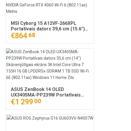
MSI Cyborg 15 A12VF-266XPL
Portatīvais dators 39,6 cm (15.6")
Full HD Intel® Core™ i5 i5-12450H
€864
68
16 GB DDR5-SDRAM 512 GB SSD
NVIDIA GeForce RTX 4060 Wi-Fi 6
(802.11ax) Melns
ASUS ZenBook 14 OLED
UX3405MA-PP239W Portatīvais
dators 35,6 cm (14")
€1 299
00
Skārienjūtīgais ekrāns 3K Intel
Core Ultra 7 155H 16 GB LPDDR5x-
SDRAM 1 TB SSD Wi-Fi 6E
(802.11ax) Windows 11 Home Zils