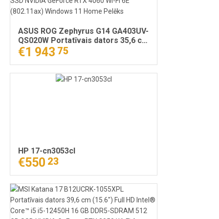
ASUS ROG Zephyrus G14 GA403UV-
QS020W Portatīvais dators 35,6 cm
(14") 3K AMD Ryzen™ 9 8945HS 16
€1 943
75
GB LPDDR5x-SDRAM 1 TB SSD
NVIDIA GeForce RTX 4060 Wi-Fi 6E
(802.11ax) Windows 11 Home
Pelēks
HP 17-cn3053cl
€550
23