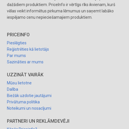
dažādiem produktiem. PriceInfo ir vērtīgs rīks ikvienam, kurš
vēlas veikt informētus pirkuma lēmumus un saņemt labāko
iespējamo cenu nepieciešamajiem produktiem.
PRICEINFO
Pieslēgties
Reģistrēties kā lietotājs
Par mums
Sazināties ar mums
UZZINĀT VAIRĀK
Mūsu lietotne
Dalība
Biežāk uzdotie jautājumi
Privātuma politika
Noteikumi un nosacījumi
PARTNERI UN REKLĀMDEVĒJI