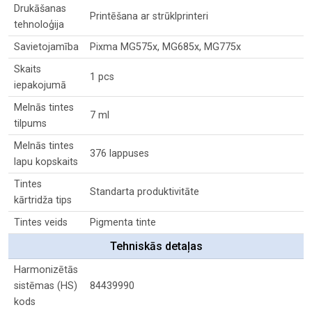
Drukāšanas
Printēšana ar strūklprinteri
tehnoloģija
Savietojamība
Pixma MG575x, MG685x, MG775x
Skaits
1 pcs
iepakojumā
Melnās tintes
7 ml
tilpums
Melnās tintes
376 lappuses
lapu kopskaits
Tintes
Standarta produktivitāte
kārtridža tips
Tintes veids
Pigmenta tinte
Tehniskās detaļas
Harmonizētās
sistēmas (HS)
84439990
kods