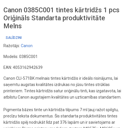
Canon 0385C001 tintes kārtridžs 1 pcs
Oriģināls Standarta produktivitāte
Melns
SALĪDZINI
Ražotājs:
Canon
Modelis: 0385C001
EAN: 4053162942639
Canon CLI-571BK melnais tintes kārtridžis ir ideāls risinājums, lai
saņemtu augstas kvalitātes izdrukas no jūsu tintes strūklas
printeriem. Tintes kārtridžis satur oriģinālu tinti, kas izgatavota, lai
atbilstu Canon augstajiem kvalitātes un uzticamības standartiem.
Pigmenta bāzes tinte un kārtridža tilpums 7 ml ļauj ražot spilgtu,
precīzu teksta dokumentus. Šis standarta produktivitātes tintes
kārtridžis spēj nodrukāt līdz pat 376 lapām un ir savietojams ar