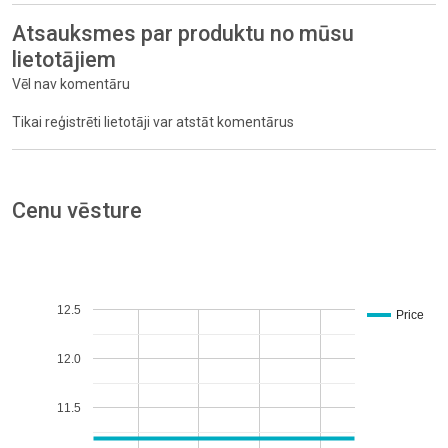
Atsauksmes par produktu no mūsu
lietotājiem
Vēl nav komentāru
Tikai reģistrēti lietotāji var atstāt komentārus
Cenu vēsture
12.5
Price
12.0
11.5