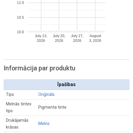
11.0
10.5
10.0
July 13,
July 20,
July 27,
August
2026
2026
2026
3, 2026
Informācija par produktu
Īpašības
Tips
Oriģināls
Melnās tintes
Pigmenta tinte
tips
Drukājamās
Melns
krāsas