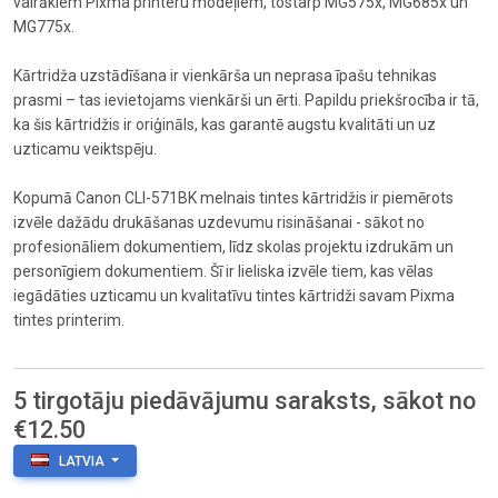
vairākiem Pixma printeru modeļiem, tostarp MG575x, MG685x un
MG775x.
Kārtridža uzstādīšana ir vienkārša un neprasa īpašu tehnikas
prasmi – tas ievietojams vienkārši un ērti. Papildu priekšrocība ir tā,
ka šis kārtridžis ir oriģināls, kas garantē augstu kvalitāti un uz
uzticamu veiktspēju.
Kopumā Canon CLI-571BK melnais tintes kārtridžis ir piemērots
izvēle dažādu drukāšanas uzdevumu risināšanai - sākot no
profesionāliem dokumentiem, līdz skolas projektu izdrukām un
personīgiem dokumentiem. Šī ir lieliska izvēle tiem, kas vēlas
iegādāties uzticamu un kvalitatīvu tintes kārtridži savam Pixma
tintes printerim.
5 tirgotāju piedāvājumu saraksts, sākot no
€12.50
LATVIA