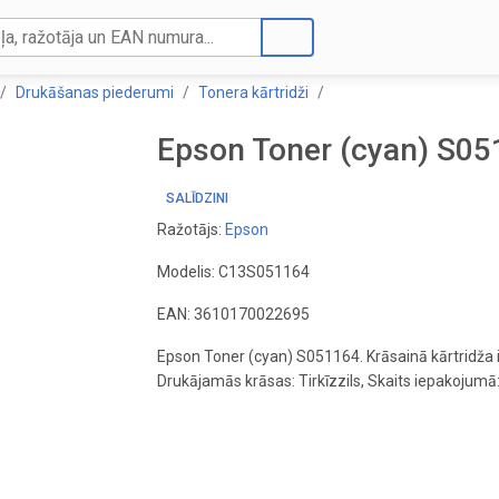
Drukāšanas piederumi
Tonera kārtridži
Epson Toner (cyan) S0
SALĪDZINI
Ražotājs:
Epson
Modelis: C13S051164
EAN: 3610170022695
Epson Toner (cyan) S051164. Krāsainā kārtridža 
Drukājamās krāsas: Tirkīzzils, Skaits iepakojumā: