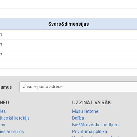
Svars&dimensijas
m
m
m
Jūsu e-pasta adrese
unumus
INFO
UZZINĀT VAIRĀK
ties
Mūsu lietotne
ties kā lietotājs
Dalība
ums
Biežāk uzdotie jautājumi
ties ar mums
Privātuma politika