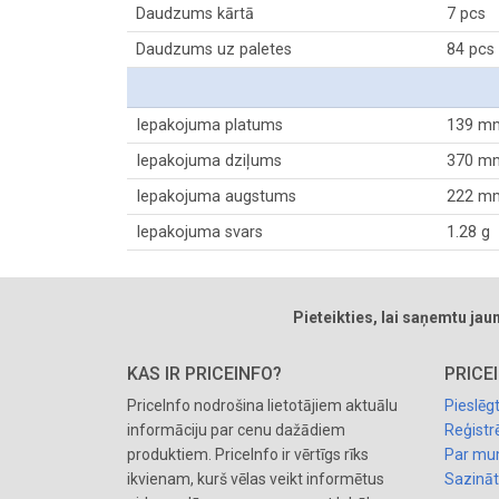
Daudzums kārtā
7 pcs
Daudzums uz paletes
84 pcs
Iepakojuma platums
139 m
Iepakojuma dziļums
370 m
Iepakojuma augstums
222 m
Iepakojuma svars
1.28 g
Pieteikties, lai saņemtu ja
KAS IR PRICEINFO?
PRICE
PriceInfo nodrošina lietotājiem aktuālu
Pieslēg
informāciju par cenu dažādiem
Reģistrē
produktiem. PriceInfo ir vērtīgs rīks
Par m
ikvienam, kurš vēlas veikt informētus
Sazinā