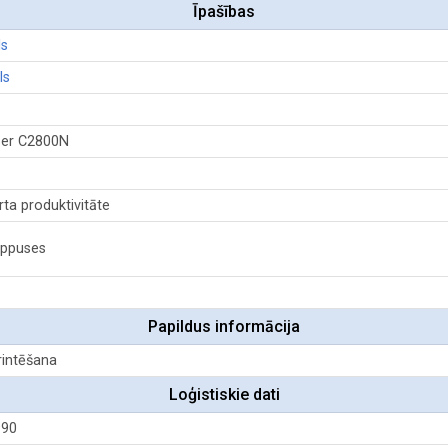
Īpašības
ls
ls
er C2800N
ta produktivitāte
appuses
Papildus informācija
rintēšana
Loģistiskie dati
990