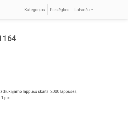
Kategorijas
Pieslēgties
Latviešu
51164
izdrukājamo lappušu skaits: 2000 lappuses,
 1 pcs